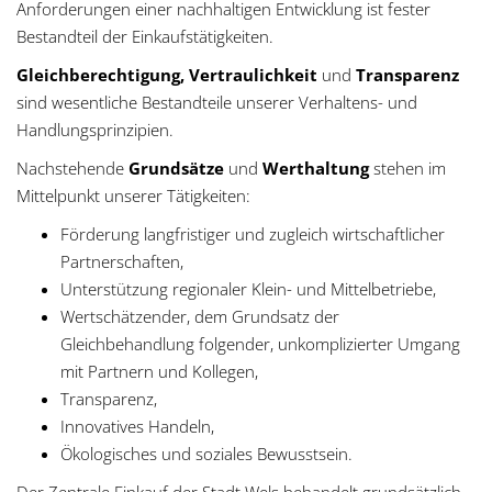
Anforderungen einer nachhaltigen Entwicklung ist fester
g
Bestandteil der Einkaufstätigkeiten.
a
Gleichberechtigung, Vertraulichkeit
und
Transparenz
sind wesentliche Bestandteile unserer Verhaltens- und
t
Handlungsprinzipien.
i
Nachstehende
Grundsätze
und
Werthaltung
stehen im
Mittelpunkt unserer Tätigkeiten:
o
Förderung langfristiger und zugleich wirtschaftlicher
n
Partnerschaften,
Unterstützung regionaler Klein- und Mittelbetriebe,
Wertschätzender, dem Grundsatz der
Gleichbehandlung folgender, unkomplizierter Umgang
mit Partnern und Kollegen,
Transparenz,
Innovatives Handeln,
Ökologisches und soziales Bewusstsein.