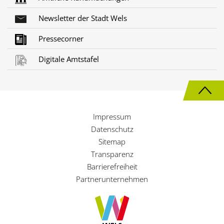
Newsletter der Stadt Wels
Pressecorner
Digitale Amtstafel
N
a
Impressum
c
Datenschutz
h
Sitemap
Transparenz
o
Barrierefreiheit
b
Partnerunternehmen
e
n