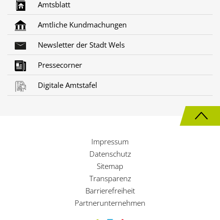
Amtsblatt
Amtliche Kundmachungen
Newsletter der Stadt Wels
Pressecorner
Digitale Amtstafel
N
a
Impressum
c
Datenschutz
h
Sitemap
Transparenz
o
Barrierefreiheit
b
Partnerunternehmen
e