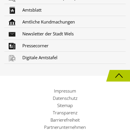
Amtsblatt
Amtliche Kundmachungen
Newsletter der Stadt Wels
Pressecorner
Digitale Amtstafel
N
a
Impressum
c
Datenschutz
h
Sitemap
Transparenz
o
Barrierefreiheit
b
Partnerunternehmen