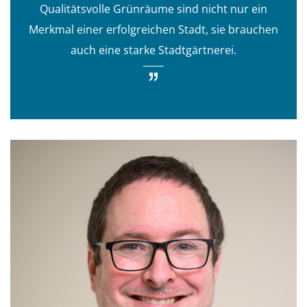
Qualitätsvolle Grünräume sind nicht nur ein
g
Merkmal einer erfolgreichen Stadt, sie brauchen
a
auch eine starke Stadtgärtnerei.
t
i
o
n