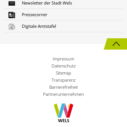
Newsletter der Stadt Wels
Pressecorner
Digitale Amtstafel
N
a
Impressum
c
Datenschutz
h
Sitemap
Transparenz
o
Barrierefreiheit
b
Partnerunternehmen
e
n