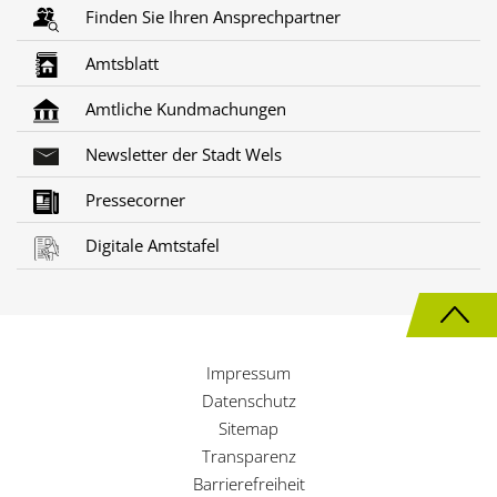
Finden Sie Ihren Ansprechpartner
Amtsblatt
Amtliche Kundmachungen
Newsletter der Stadt Wels
Pressecorner
Digitale Amtstafel
N
a
Impressum
c
Datenschutz
h
Sitemap
Transparenz
o
Barrierefreiheit