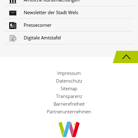
Newsletter der Stadt Wels
Pressecorner
Digitale Amtstafel
N
a
Impressum
c
Datenschutz
h
Sitemap
Transparenz
o
Barrierefreiheit
b
Partnerunternehmen
e
n