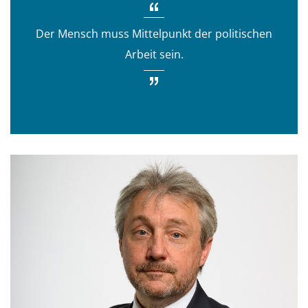
g
Der Mensch muss Mittelpunkt der politischen
a
Arbeit sein.
t
i
o
n