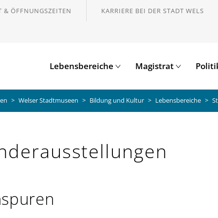
 & ÖFFNUNGSZEITEN
KARRIERE BEI DER STADT WELS
Lebensbereiche
Magistrat
Polit
gen
Welser Stadtmuseen
Bildung und Kultur
Lebensbereiche
S
nderausstellungen
nspuren