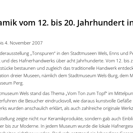
mik vom 12. bis 20. Jahrhundert i
 bis 4. November 2007
derausstellung „Tonspuren“ in den Stadtmuseen Wels, Enns und Per
 und des Hafnerhandwerks über acht Jahrhunderte. Vom 12. bis z
stücke bestaunen und zugleich das traditionelle Handwerk entdec
tion dreier Museen, nämlich dem Stadtmuseum Wels-Burg, dem 
useum Perg.
tmuseum Wels stand das Thema „Vom Ton zum Topf“ im Mittelpunkt
erfuhren die Besucher eindrucksvoll, wie daraus kunstvolle Gefäß
ks wurden anschaulich erklärt, als auch zahlreiche originale Wer
stellung zeigte nicht nur Keramikprodukte, sondern gab auch Einbl
lter bis zur Moderne. In jedem Museum wurde die lokale Hafnerges