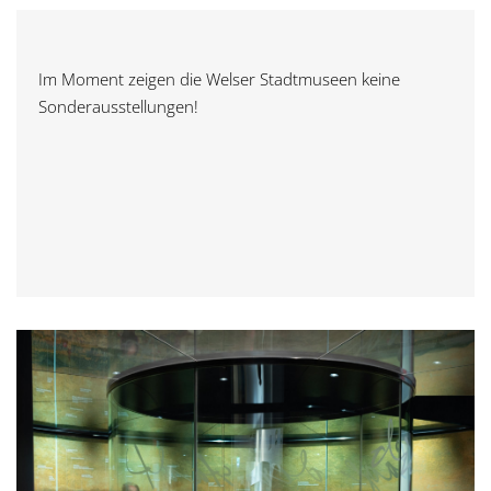
g
a
Im Moment zeigen die Welser Stadtmuseen keine
Sonderausstellungen!
t
i
o
n