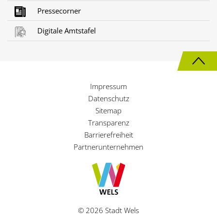
Pressecorner
Digitale Amtstafel
N
a
Impressum
c
Datenschutz
h
Sitemap
Transparenz
o
Barrierefreiheit
b
Partnerunternehmen
e
n
© 2026 Stadt Wels