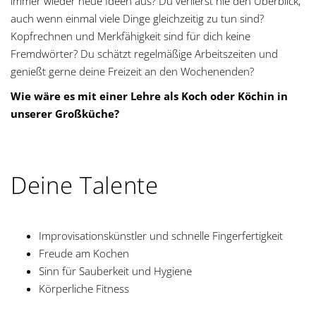
immer wieder neue Ideen aus? Du verlierst nie den Überblick,
g
auch wenn einmal viele Dinge gleichzeitig zu tun sind?
Kopfrechnen und Merkfähigkeit sind für dich keine
a
Fremdwörter? Du schätzt regelmäßige Arbeitszeiten und
t
genießt gerne deine Freizeit an den Wochenenden?
Wie wäre es mit einer Lehre als Koch oder Köchin in
i
unserer Großküche?
o
n
Deine Talente
Improvisationskünstler und schnelle Fingerfertigkeit
Freude am Kochen
Sinn für Sauberkeit und Hygiene
Körperliche Fitness