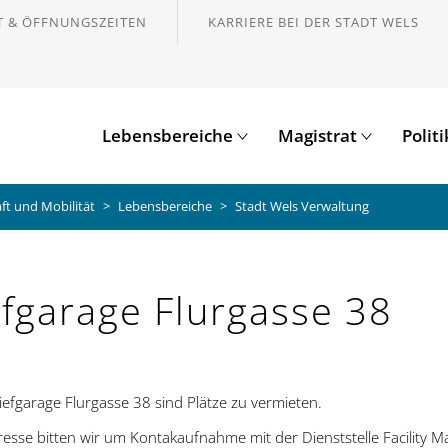
 & ÖFFNUNGSZEITEN
KARRIERE BEI DER STADT WELS
Lebensbereiche
Magistrat
Polit
ft und Mobilität
Lebensbereiche
Stadt Wels Verwaltung
efgarage Flurgasse 38
Tiefgarage Flurgasse 38 sind Plätze zu vermieten.
eresse bitten wir um Kontakaufnahme mit der Dienststelle Facility