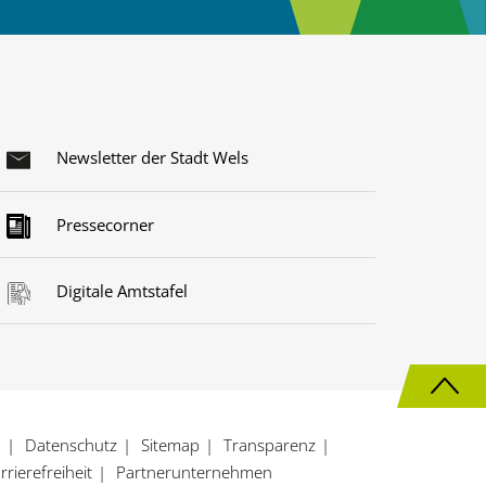
Newsletter der Stadt Wels
Pressecorner
Digitale Amtstafel
N
a
m
Datenschutz
Sitemap
Transparenz
c
rrierefreiheit
Partnerunternehmen