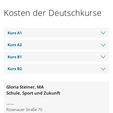
g
Kosten der Deutschkurse
a
t
Kurs A1
i
Kurs A2
o
Kurs B1
n
Kurs B2
Gloria Steiner, MA
Schule, Sport und Zukunft
Rosenauer Straße 70