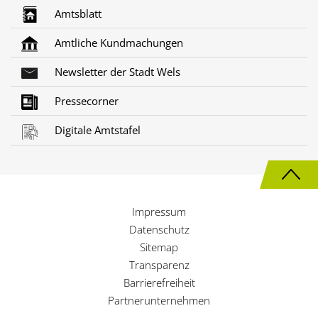
Amtsblatt
Amtliche Kundmachungen
Newsletter der Stadt Wels
Pressecorner
Digitale Amtstafel
N
a
Impressum
c
Datenschutz
h
Sitemap
Transparenz
o
Barrierefreiheit
b
Partnerunternehmen