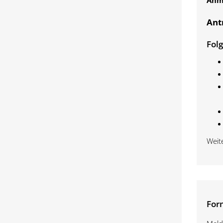
Anm
Ant
Fol
Weit
For