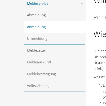
Wan
Meldeservice
Abmeldung
Wer in 
Anmeldung
Wie
Ummeldung
Meldezettel
Für jed
Die Anm
Meldeauskunft
Urkunde
erfolgen
Meldebestätigung
Was ist
D
Volkszählung
v
(
P