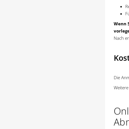
R
F
Wenn S
vorleg
Nach er
Kos
Die Anm
Weitere
Onl
Ab