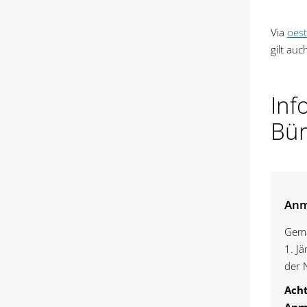
Via
oest
gilt au
Inf
Bür
Anm
Gemä
1. J
der 
Acht