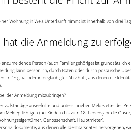
n besteht die Pflicht zur An
einer Wohnung in Wels Unterkunft nimmt ist innerhalb von drei Ta
 hat die Anmeldung zu erfol
e anzumeldende Person (auch Familiengehörige) ist grundsätzlich e
eldung kann persönlich, durch Boten oder durch postalische Über
n im Original oder in beglaubigter Abschrift, aus denen die Iden
.
 bei der Anmeldung mitzubringen?
er vollständige ausgefüllte und unterschrieben Meldezettel der Pe
om Meldepflichtigen (bei Kindern bis zum 18. Lebensjahr die Obs
Wohnungseigentümer, Genossenschaft, Hauptmieter).
ersonaldokumente, aus denen alle Identitätsdaten hervorgehen, wi