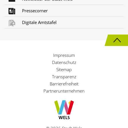
Pressecorner
Digitale Amtstafel
N
a
Impressum
c
Datenschutz
h
Sitemap
Transparenz
o
Barrierefreiheit
b
Partnerunternehmen
e
n