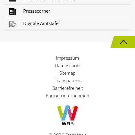
Pressecorner
Digitale Amtstafel
N
a
Impressum
c
Datenschutz
h
Sitemap
Transparenz
o
Barrierefreiheit
b
Partnerunternehmen
e
n
© 2026 Stadt Wels