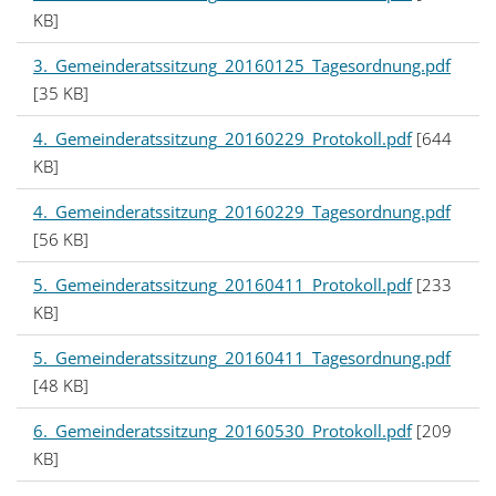
g
KB]
a
3._Gemeinderatssitzung_20160125_Tagesordnung.pdf
[35 KB]
t
4._Gemeinderatssitzung_20160229_Protokoll.pdf
[644
i
KB]
o
4._Gemeinderatssitzung_20160229_Tagesordnung.pdf
[56 KB]
n
5._Gemeinderatssitzung_20160411_Protokoll.pdf
[233
KB]
5._Gemeinderatssitzung_20160411_Tagesordnung.pdf
[48 KB]
6._Gemeinderatssitzung_20160530_Protokoll.pdf
[209
KB]