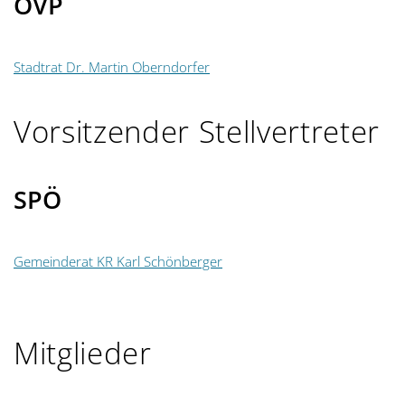
ÖVP
g
a
Stadtrat Dr. Martin Oberndorfer
t
Vorsitzender Stellvertreter
i
o
SPÖ
n
Gemeinderat KR Karl Schönberger
Mitglieder