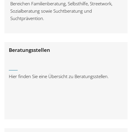
Bereichen Familienberatung, Selbsthilfe, Streetwork,
g
Sozialberatung sowie Suchtberatung und
a
Suchtprävention.
t
i
Beratungsstellen
o
n
Hier finden Sie eine Übersicht zu Beratungsstellen.