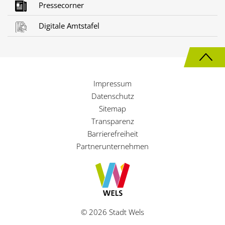
Pressecorner
Digitale Amtstafel
N
a
Impressum
c
Datenschutz
h
Sitemap
Transparenz
o
Barrierefreiheit
b
Partnerunternehmen
e
n
© 2026 Stadt Wels