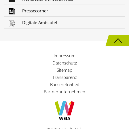
Pressecorner
Digitale Amtstafel
N
a
Impressum
c
Datenschutz
h
Sitemap
Transparenz
o
Barrierefreiheit
b
Partnerunternehmen
e
n