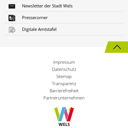
Newsletter der Stadt Wels
Pressecorner
Digitale Amtstafel
N
a
Impressum
c
Datenschutz
h
Sitemap
Transparenz
o
Barrierefreiheit
b
Partnerunternehmen
e
n