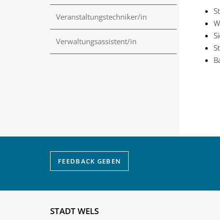
S
Veranstaltungstechniker/in
W
S
Verwaltungsassistent/in
S
B
FEEDBACK
GEBEN
STADT WELS