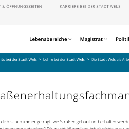
 & ÖFFNUNGSZEITEN
KARRIERE BEI DER STADT WELS
Lebensbereiche
Magistrat
Polit
its bei der Stadt Wels
Lehre bei der Stadt Wels
Die Stadt Wels als Arb
raßenerhaltungsfachman
 dich schon immer gefragt, wie Straßen gebaut und erhalten werde
gängerzone entstehen? Dir macht körperliche Arbeit nichts aus und