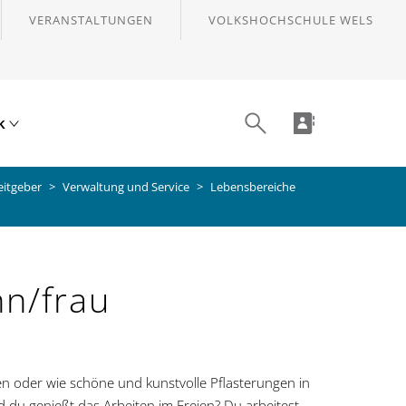
VERANSTALTUNGEN
VOLKSHOCHSCHULE WELS
ik
eitgeber
Verwaltung und Service
Lebensbereiche
n/frau
n oder wie schöne und kunstvolle Pflasterungen in
 du genießt das Arbeiten im Freien? Du arbeitest