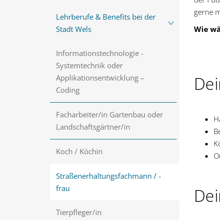
gerne m
Lehrberufe & Benefits bei der
Stadt Wels
Wie wä
Informationstechnologie -
Systemtechnik oder
Applikationsentwicklung –
Dei
Coding
Facharbeiter/in Gartenbau oder
H
Landschaftsgärtner/in
Be
Kö
Koch / Köchin
O
Straßenerhaltungsfachmann / -
frau
Dei
Tierpfleger/in