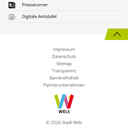
Pressecorner
Digitale Amtstafel
N
a
Impressum
c
Datenschutz
h
Sitemap
Transparenz
o
Barrierefreiheit
b
Partnerunternehmen
e
n
© 2026 Stadt Wels