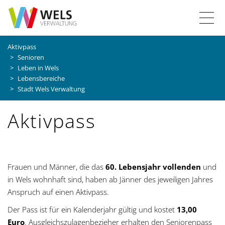
Z
Z
Z
Z
T
u
u
u
u
r
r
m
r
o
Aktivpass
S
H
I
S
Senioren
g
t
a
n
u
Leben in Wels
a
u
h
c
Lebensbereiche
g
r
p
a
h
Stadt Wels Verwaltung
t
t
l
e
l
s
n
t
Aktivpass
e
a
e
i
v
n
t
i
e
g
Frauen und Männer, die das
60. Lebensjahr vollenden
und
a
a
in Wels wohnhaft sind, haben ab Jänner des jeweiligen Jahres
t
v
Anspruch auf einen Aktivpass.
i
Der Pass ist für ein Kalenderjahr gültig und kostet
13,00
i
o
Euro
. Ausgleichszulagenbezieher erhalten den Seniorenpass
n