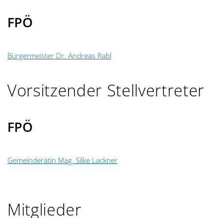
g
FPÖ
a
t
Bürgermeister Dr. Andreas Rabl
i
Vorsitzender Stellvertreter
o
n
FPÖ
Gemeinderätin Mag. Silke Lackner
Mitglieder