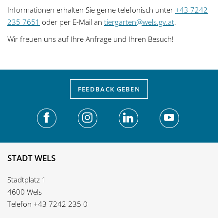
Informationen erhalten Sie gerne telefonisch unter
+43 7242
235 7651
oder per E-Mail an
tiergarten@wels.gv.at
.
Wir freuen uns auf Ihre Anfrage und Ihren Besuch!
FEEDBACK
GEBEN
STADT WELS
Stadtplatz 1
4600 Wels
Telefon
+43 7242 235 0