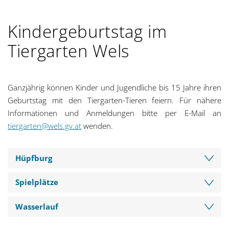
g
Kindergeburtstag im
a
Tiergarten Wels
t
i
Ganzjährig können Kinder und Jugendliche bis 15 Jahre ihren
o
Geburtstag mit den Tiergarten-Tieren feiern. Für nähere
Informationen und Anmeldungen bitte per E-Mail an
n
tiergarten@wels.gv.at
wenden.
Hüpfburg
Spielplätze
Wasserlauf