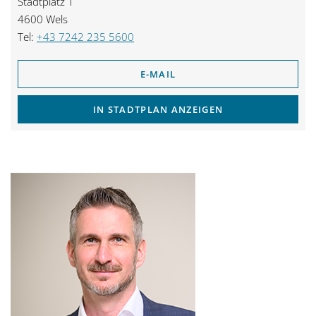
Stadtplatz 1
g
4600 Wels
Tel:
+43 7242 235 5600
a
t
E-MAIL
i
IN STADTPLAN ANZEIGEN
o
n