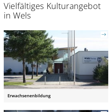
Vielfältiges Kulturangebot
g
in Wels
a
t
i
o
n
Erwachsenenbildung