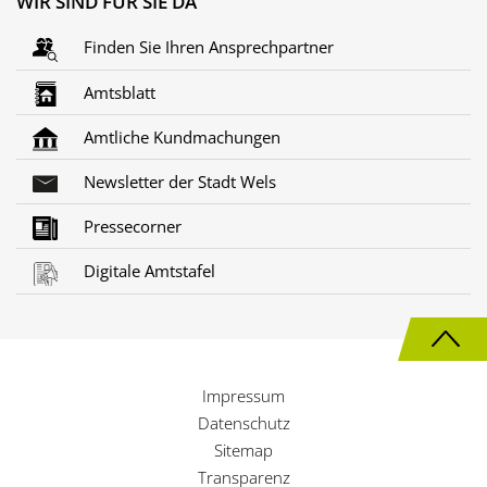
WIR SIND FÜR SIE DA
Finden Sie Ihren Ansprechpartner
Amtsblatt
Amtliche Kundmachungen
Newsletter der Stadt Wels
Pressecorner
Digitale Amtstafel
N
a
Impressum
c
Datenschutz
h
Sitemap
Transparenz
o