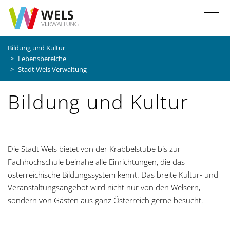
Z
Z
Z
Z
T
u
u
u
u
r
r
m
r
o
Bildung und Kultur
S
H
I
S
Lebensbereiche
g
t
a
n
u
Stadt Wels Verwaltung
a
u
h
c
g
r
p
a
h
Bildung und Kultur
t
t
l
e
l
s
n
t
e
a
e
i
v
n
Die Stadt Wels bietet von der Krabbelstube bis zur
t
i
Fachhochschule beinahe alle Einrichtungen, die das
e
g
a
österreichische Bildungssystem kennt. Das breite Kultur- und
a
Veranstaltungsangebot wird nicht nur von den Welsern,
t
v
sondern von Gästen aus ganz Österreich gerne besucht.
i
i
o
n