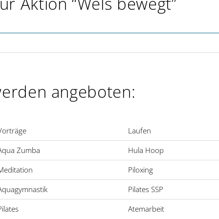
r Aktion “Wels bewegt”
werden angeboten:
Vorträge
Laufen
Aqua Zumba
Hula Hoop
Meditation
Piloxing
Aquagymnastik
Pilates SSP
Pilates
Atemarbeit