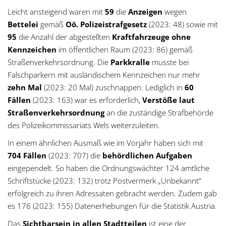
Leicht ansteigend waren mit
59
die
Anzeigen
wegen
Bettelei
gemäß
Oö. Polizeistrafgesetz
(2023: 48) sowie mit
95
die Anzahl der abgestellten
Kraftfahrzeuge ohne
Kennzeichen
im öffentlichen Raum (2023: 86) gemäß
Straßenverkehrsordnung. Die
Parkkralle
musste bei
Falschparkern mit ausländischem Kennzeichen nur mehr
zehn Mal
(2023: 20 Mal) zuschnappen. Lediglich in
60
Fällen
(2023: 163) war es erforderlich,
Verstöße laut
Straßenverkehrsordnung
an die zuständige Strafbehörde
des Polizeikommissariats Wels weiterzuleiten.
In einem ähnlichen Ausmaß wie im Vorjahr haben sich mit
704 Fällen
(2023: 707) die
behördlichen Aufgaben
eingependelt. So haben die Ordnungswächter 124 amtliche
Schriftstücke (2023: 132) trotz Postvermerk „Unbekannt“
erfolgreich zu ihren Adressaten gebracht werden. Zudem gab
es 176 (2023: 155) Datenerhebungen für die Statistik Austria.
Das
Sichtbarsein in allen Stadtteilen
ist eine der