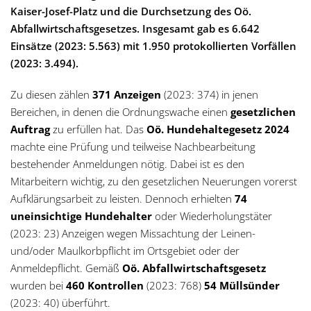
g
Kaiser-Josef-Platz und die Durchsetzung des Oö.
Abfallwirtschaftsgesetzes. Insgesamt gab es 6.642
a
Einsätze (2023: 5.563) mit 1.950 protokollierten Vorfällen
(2023: 3.494).
t
Zu diesen zählen
371 Anzeigen
(2023: 374) in jenen
i
Bereichen, in denen die Ordnungswache einen
gesetzlichen
o
Auftrag
zu erfüllen hat. Das
Oö. Hundehaltegesetz 2024
machte eine Prüfung und teilweise Nachbearbeitung
n
bestehender Anmeldungen nötig. Dabei ist es den
Mitarbeitern wichtig, zu den gesetzlichen Neuerungen vorerst
Aufklärungsarbeit zu leisten. Dennoch erhielten
74
uneinsichtige Hundehalter
oder Wiederholungstäter
(2023: 23) Anzeigen wegen Missachtung der Leinen-
und/oder Maulkorbpflicht im Ortsgebiet oder der
Anmeldepflicht. Gemäß
Oö. Abfallwirtschaftsgesetz
wurden bei
460 Kontrollen
(2023: 768)
54 Müllsünder
(2023: 40) überführt.