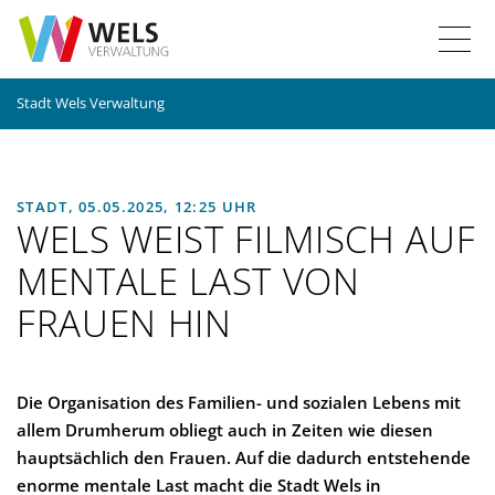
Z
Z
Z
Z
T
u
u
u
u
r
r
m
r
o
Stadt Wels Verwaltung
S
H
I
S
g
t
a
n
u
a
u
h
c
g
r
p
a
h
STADT,
05.05.2025, 12:25 UHR
t
t
l
e
l
WELS WEIST FILMISCH AUF
s
n
t
MENTALE LAST VON
e
a
e
i
v
FRAUEN HIN
n
t
i
e
g
a
a
Die Organisation des Familien- und sozialen Lebens mit
t
v
allem Drumherum obliegt auch in Zeiten wie diesen
i
hauptsächlich den Frauen. Auf die dadurch entstehende
i
o
enorme mentale Last macht die Stadt Wels in
n