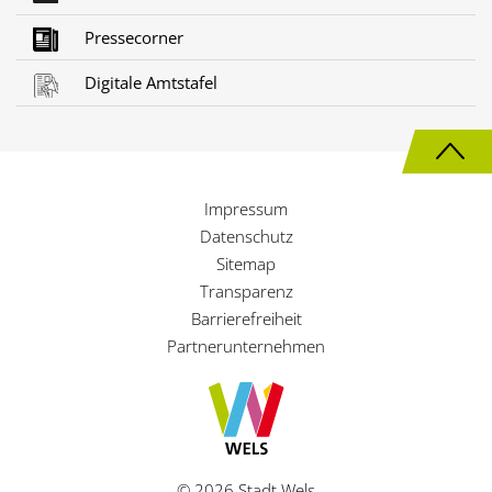
Pressecorner
Digitale Amtstafel
N
a
Impressum
c
Datenschutz
h
Sitemap
Transparenz
o
Barrierefreiheit
b
Partnerunternehmen
e
n
© 2026 Stadt Wels