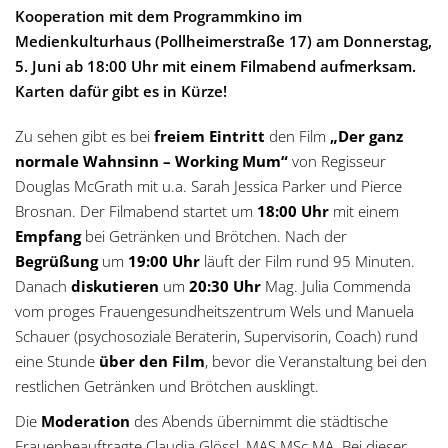
g
Kooperation mit dem Programmkino im
Medienkulturhaus (Pollheimerstraße 17) am Donnerstag,
a
5. Juni ab 18:00 Uhr mit einem Filmabend aufmerksam.
Karten dafür gibt es in Kürze!
t
Zu sehen gibt es bei
freiem Eintritt
den Film
„Der ganz
i
normale Wahnsinn – Working Mum“
von Regisseur
o
Douglas McGrath mit u.a. Sarah Jessica Parker und Pierce
Brosnan. Der Filmabend startet um
18:00 Uhr
mit einem
n
Empfang
bei Getränken und Brötchen. Nach der
Begrüßung
um
19:00 Uhr
läuft der Film rund 95 Minuten.
Danach
diskutieren
um
20:30 Uhr
Mag. Julia Commenda
vom proges Frauengesundheitszentrum Wels und Manuela
Schauer (psychosoziale Beraterin, Supervisorin, Coach) rund
eine Stunde
über den Film
, bevor die Veranstaltung bei den
restlichen Getränken und Brötchen ausklingt.
Die
Moderation
des Abends übernimmt die städtische
Frauenbeauftragte Claudia Glössl, MAS MSc MA. Bei dieser