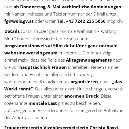
sind
ab Donnerstag, 8. Mai verbindliche Anmeldungen
mit Namen, Adresse und Telefonnummer per E-Mail unter
fg@wels.gv.at
oder unter
Tel. +43 7242 235 5050
möglich.
Details
zum Film „Der ganz normale Wahnsinn – Working
Mum“ finden Interessierte bereits jetzt unter
programmkinowels.at/film-detail/der-ganz-normale-
wahnsinn-working-mum
im Internet. Der Inhalt zeigt
einmal mehr, dass die Rolle des
Alltagsmanagements
nach
wie vor
hauptsächlich Frauen
innehaben. Neben Familie,
Kindern und Beruf sind allerhand oft zu wenig
wahrgenommene Kleinigkeiten zu
organisieren
, damit
„das
Werkl rennt“
. Das alles unter einen Hut zu bringen, versetzt
betroffene Frauen unter einen
enormen Druck
. Diese
sogenannte
mentale Last
gilt es zu beschreiben,
aufzuzeigen und Veränderungen für eine gerechte Aufteilung
der Arbeit zu schaffen.
Frauenreferentin Vizebürgermeisterin Christa Raggl-