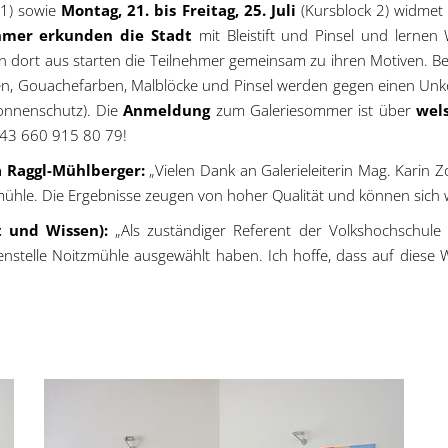
 1) sowie
Montag, 21. bis Freitag, 25. Juli
(Kursblock 2) widmet 
hmer erkunden die Stadt
mit Bleistift und Pinsel und lerne
 dort aus starten die Teilnehmer gemeinsam zu ihren Motiven. Bei S
rben, Gouachefarben, Malblöcke und Pinsel werden gegen einen Unk
onnenschutz). Die
Anmeldung
zum Galeriesommer ist über
wels
+43 660 915 80 79!
a Raggl-Mühlberger:
„Vielen Dank an Galerieleiterin Mag. Karin Zo
hle. Die Ergebnisse zeugen von hoher Qualität und können sich wir
t und Wissen):
„Als zuständiger Referent der Volkshochschule 
Außenstelle Noitzmühle ausgewählt haben. Ich hoffe, dass auf die