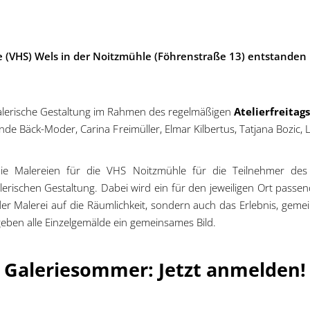
ule (VHS) Wels in der Noitzmühle (Föhrenstraße 13) entstan
lerische Gestaltung im Rahmen des regelmäßigen
Atelierfreitag
nde Bäck-Moder, Carina Freimüller, Elmar Kilbertus, Tatjana Bozic,
 Malereien für die VHS Noitzmühle für die Teilnehmer des A
ischen Gestaltung. Dabei wird ein für den jeweiligen Ort pass
g der Malerei auf die Räumlichkeit, sondern auch das Erlebnis, 
geben alle Einzelgemälde ein gemeinsames Bild.
Galeriesommer: Jetzt anmelden!