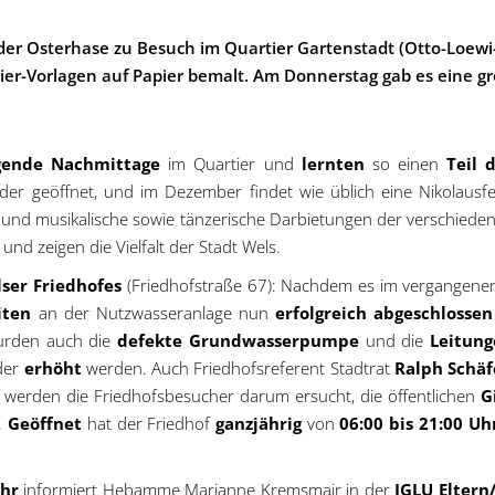
 der Osterhase zu Besuch im Quartier Gartenstadt (Otto-Loew
r-Vorlagen auf Papier bemalt. Am Donnerstag gab es eine gr
gende Nachmittage
im Quartier und
lernten
so einen
Teil 
der geöffnet, und im Dezember findet wie üblich eine Nikolausfe
e und musikalische sowie tänzerische Darbietungen der verschiede
nd zeigen die Vielfalt der Stadt Wels.
ser Friedhofes
(Friedhofstraße 67): Nachdem es im vergangene
iten
an der Nutzwasseranlage nun
erfolgreich abgeschlossen
rden auch die
defekte Grundwasserpumpe
und die
Leitun
der
erhöht
werden. Auch Friedhofsreferent Stadtrat
Ralph Schäf
werden die Friedhofsbesucher darum ersucht, die öffentlichen
G
.
Geöffnet
hat der Friedhof
ganzjährig
von
06:00 bis 21:00 Uh
Uhr
informiert Hebamme Marianne Kremsmair in der
IGLU Eltern