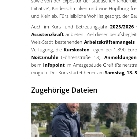
sowie von der Expositur der städtischen Kinderbi
Initiative“, Kinderschminken und eine Hüpfburg 
und Klein ab. Fürs leibliche Wohl ist gesorgt, de
Auch im Kurs- und Betreuungsjahr
2025/2026
w
Assistenzkraft
anbieten. Ziel dieser berufsbegle
Wels-Stadt bestehenden
Arbeitskräftemangels
Verfügung, die
Kurskosten
liegen bei 1.890 Euro
Noitzmühle
(Föhrenstraße 13).
Anmeldunge
beim
Infopoint
im Amtsgebäude Greif (Rainerstr
möglich. Der Kurs startet heuer am
Samstag, 13.
Zugehörige Dateien