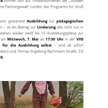
te
können sich auf Torwandschießen der „Sozialen
ohne Partnergewalt“ runden das Programm für Groß
hren gestartete
Ausbildung
zur
pädagogischen
 – ist ein Beitrag zur
Linderung
des nicht nur in
 stehen wieder zwölf bis 16 Ausbildungsplätze zur
d am
Mittwoch, 7. Mai
ab
17:30 Uhr
in der
VHS
on
für die Ausbildung selbst
– sind ab sofort
oben) und Pernau (Ingeborg-Bachmann-Straße 23)
26
.