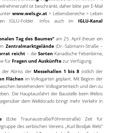
Teilnehmerzahl ist beschränkt, daher bitte per E-Mail
 unter
www.wels.gv.at
> Lebensbereiche > Leben
nden IGLU-Folder. Infos auch im
IGLU-Kanal
ionalen Tag des Baumes“
am 25. April (heuer ein
am
Zentralmarktgelände
(Dr.-Salzmann-Straße –
orrat reicht
– die
Sorten
Kanadische Felsenbirne,
ne für
Fragen und Auskünfte
zur Verfügung.
t der Abriss der
Messehallen 1 bis 8
östlich der
en Flächen
im Volksgarten geplant. Mit Beginn der
wischen bestehendem Volksgartenteich und den zu
eben. Die Hauptausfahrt der Baustelle beim Welios
 gegenüber dem Welldorado bringt mehr Verkehr in
e
(Ecke Traunaustraße/Föhrenstraße) Zeit für
ruppe des serbischen Vereins „Kud Bosiljak Wels“