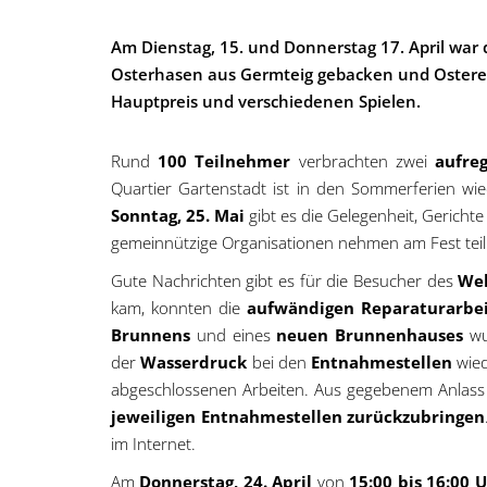
Am Dienstag, 15. und Donnerstag 17. April war
Osterhasen aus Germteig gebacken und Ostereie
Hauptpreis und verschiedenen Spielen.
Rund
100 Teilnehmer
verbrachten zwei
aufre
Quartier Gartenstadt ist in den Sommerferien wie
Sonntag, 25. Mai
gibt es die Gelegenheit, Gericht
gemeinnützige Organisationen nehmen am Fest teil u
Gute Nachrichten gibt es für die Besucher des
Wel
kam, konnten die
aufwändigen Reparaturarbe
Brunnens
und eines
neuen Brunnenhauses
wu
der
Wasserdruck
bei den
Entnahmestellen
wie
abgeschlossenen Arbeiten. Aus gegebenem Anlass 
jeweiligen Entnahmestellen zurückzubringen
im Internet.
Am
Donnerstag, 24. April
von
15:00 bis 16:00 