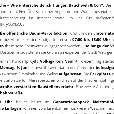
he – Wie unterscheide ich Hunger, Bauchweh & Co.?“
. Die 
anmelden! Eine Übersicht über Angebote und Workshops gibt es
Mutterberatung im Internet sowie im vor Ort aufliege
4tRryOpXlSC0S!
oße öffentliche Baum-Verteilaktion
rund um den
„Internat
 die Mitarbeiter der Stadtgärtnerei von
07:00 bis 13:00 Uhr
hen
(heimische Forstware). Ausgegeben werden –
so lange der V
 Darüber hinaus stehen die Grünraumexperten der Stadt Wels ger
er Jahrhundertprojekt
Volksgarten Neu
! An diesem Tag starte
Montag, 9. Juni
ist anschließend daran der Abriss der
befestigt
e
zwischen Almtalbahn und Welios
aufgelassen
. Die
Parkplätze
z
e Stellplätze für Messebesucher wird es auf der Trabrennbahn g
straße
verstärkten Baustellenverkehr
. Eine zweite Ausfahrt
bahnstraße
.
00 Uhr
ist es heuer im
Generationenpark Noitzmühl
he Einlagen
kommen vom Eisenbahnermusikverein Wels, der Tanzg