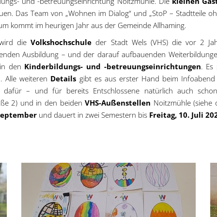
ldungs- und -betreuungseinrichtung Noitzmühle. Die
kleinen Gäs
freuen. Das Team von „Wohnen im Dialog“ und „StoP – Stadtteile 
r Baum kommt im heurigen Jahr aus der Gemeinde Allhaming.
ird die
Volkshochschule
der Stadt Wels (VHS) die vor 2 Ja
itenden Ausbildung – und der darauf aufbauenden Weiterbildungen
in den
Kinderbildungs- und -betreuungseinrichtungen
. Es
. Alle weiteren
Details
gibt es aus erster Hand beim Infoaben
n
dafür – und für bereits Entschlossene natürlich auch sch
aße 2) und in den beiden
VHS-Außenstellen
Noitzmühle (siehe 
 September
und dauert in zwei Semestern bis
Freitag, 10. Juli 20