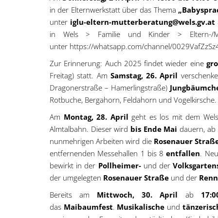
in der Elternwerkstatt über das Thema
„Babysprac
unter
iglu-eltern-mutterberatung@wels.gv.at
in Wels > Familie und Kinder > Eltern-/
unter https://whatsapp.com/channel/0029VafZzSz
Zur Erinnerung: Auch 2025 findet wieder eine
gr
Freitag) statt. Am
Samstag, 26. April
verschenken
Dragonerstraße – Hamerlingstraße)
Jungbäumc
Rotbuche, Bergahorn, Feldahorn und Vogelkirsche.
Am
Montag, 28. April
geht es los mit dem Wels
Almtalbahn. Dieser wird
bis Ende Mai
dauern, ab
nunmehrigen Arbeiten wird die
Rosenauer Straß
entfernenden Messehallen 1 bis 8
entfallen
. Neu
bewirkt in der
Pollheimer-
und der
Volksgarten
der umgelegten
Rosenauer Straße
und der
Renn
Bereits am
Mittwoch, 30. April
ab
17:
das
Maibaumfest
.
Musikalische
und
tänzerisc