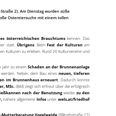
i-Straße 2). Am Dienstag wurden süße
oße Ostereiersuche mit einem tollen
des österreichischen Brauchtums
kennen. Das
ier statt.
Übrigens
: Beim
Fest der Kulturen
am
nen Kulturen zu erleben. Rund 20 Kulturvereine und
n Jahr zu einem
Schaden an der Brunnenanlage
werden. Neben dem Bau eines
neuen, tieferen
gen im Brunnenhaus erneuert
. Dadurch konnte
er, MSc.
(Bild) zeigt sich erfreut über die erfolgreich
ießkannen nach der Benutzung
wieder
zu den
r,
nähere allgemeine
Infos
unter
wels.at/friedhof
/-Mutterberatung Vogelweide
(Billrothstraße 17)