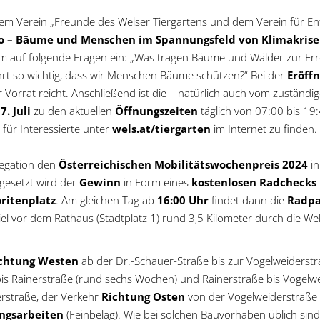
em Verein „Freunde des Welser Tiergartens und dem Verein für Entw
do – Bäume und Menschen im Spannungsfeld von Klimakrise
uf folgende Fragen ein: „Was tragen Bäume und Wälder zur Erre
hrt so wichtig, dass wir Menschen Bäume schützen?“ Bei der
Eröff
r Vorrat reicht. Anschließend ist die – natürlich auch vom zuständ
. Juli
zu den aktuellen
Öffnungszeiten
täglich von 07:00 bis 19
 für Interessierte unter
wels.at/tiergarten
im Internet zu finden.
elegation den
Österreichischen Mobilitätswochenpreis 2024
in
mgesetzt wird der
Gewinn
in Form eines
kostenlosen Radchecks
ritenplatz
. Am gleichen Tag ab
16:00 Uhr
findet dann die
Radpa
Ziel vor dem Rathaus (Stadtplatz 1) rund 3,5 Kilometer durch die We
chtung Westen
ab der Dr.-Schauer-Straße bis zur Vogelweiderst
 bis Rainerstraße (rund sechs Wochen) und Rainerstraße bis Vogel
erstraße, der Verkehr
Richtung Osten
von der Vogelweiderstraße
ungsarbeiten
(Feinbelag). Wie bei solchen Bauvorhaben üblich sin