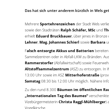
Das hat sich unter anderem kürzlich in Wels ge
Mehrere
Sportehrenzeichen
der Stadt Wels verl
sowie den Stadträten
Ralph Schäfer, MSc
und
Th
erhielt
Eduard Bruckbauer
, über jenes in Bronze
Lehner
,
Mag. Johannes Schierl
sowie
Barbara
u
F
alsch entsorgte Akkus und Batterien
bereiten
Sammelzentren oder in Abfall-LKW zu Bränden. Aus
Rammerstorfer
(Abfallwirtschaft) sowie Feuer
Altstoffsammelzentrum
(ASZ) zu entsorgen. In 
13:00 Uhr sowie im ASZ
Mitterhoferstraße
(prov
Samstag
08:30 bis 12:00 Uhr möglich. Nähere Inf
Zu den rund 8.300
Bäumen im öffentlichen R
„Internationalen Tag des Baumes“
verschenkten
Vizebürgermeisterin
Christa Raggl-Mühlberger
)
Vogelkirsche.