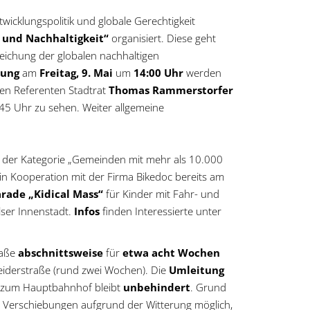
icklungspolitik und globale Gerechtigkeit
 und Nachhaltigkeit“
organisiert. Diese geht
ichung der globalen nachhaltigen
nung
am
Freitag, 9. Mai
um
14:00 Uhr
werden
igen Referenten Stadtrat
Thomas Rammerstorfer
:45 Uhr zu sehen. Weiter allgemeine
 der Kategorie „Gemeinden mit mehr als 10.000
in Kooperation mit der Firma Bikedoc bereits am
rade „Kidical Mass“
für Kinder mit Fahr- und
lser Innenstadt.
Infos
finden Interessierte unter
raße
abschnittsweise
für
etwa acht Wochen
weiderstraße (rund zwei Wochen). Die
Umleitung
 zum Hauptbahnhof bleibt
unbehindert
. Grund
d Verschiebungen aufgrund der Witterung möglich,