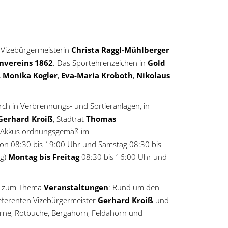
 Vizebürgermeisterin
Christa Raggl-Mühlberger
nvereins 1862
. Das Sportehrenzeichen in
Gold
 Monika Kogler
,
Eva-Maria Kroboth
,
Nikolaus
ch in Verbrennungs- und Sortieranlagen, in
Gerhard Kroiß
, Stadtrat
Thomas
d Akkus ordnungsgemäß im
 von 08:30 bis 19:00 Uhr und Samstag 08:30 bis
ng)
Montag bis Freitag
08:30 bis 16:00 Uhr und
es zum Thema
Veranstaltungen
: Rund um den
Referenten Vizebürgermeister
Gerhard Kroiß
und
irne, Rotbuche, Bergahorn, Feldahorn und