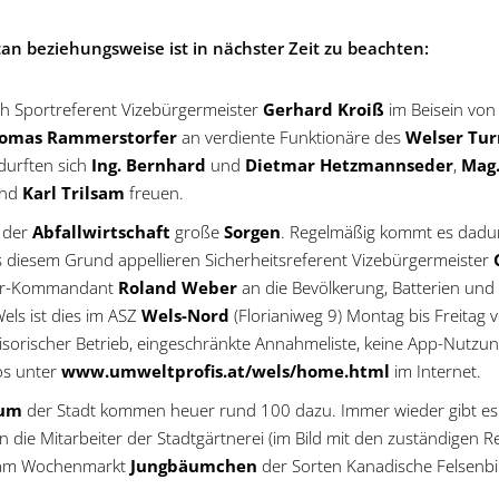
tan beziehungsweise ist in nächster Zeit zu beachten:
ieh Sportreferent Vizebürgermeister
Gerhard Kroiß
im Beisein von
omas Rammerstorfer
an verdiente Funktionäre des
Welser Tur
 durften sich
Ing. Bernhard
und
Dietmar Hetzmannseder
,
Mag.
nd
Karl Trilsam
freuen.
 der
Abfallwirtschaft
große
Sorgen
. Regelmäßig kommt es dadur
 diesem Grund appellieren Sicherheitsreferent Vizebürgermeister
wehr-Kommandant
Roland Weber
an die Bevölkerung, Batterien un
Wels ist dies im ASZ
Wels-Nord
(Florianiweg 9) Montag bis Freitag
isorischer Betrieb, eingeschränkte Annahmeliste, keine App-Nutzu
os unter
www.umweltprofis.at/wels/home.html
im Internet.
aum
der Stadt kommen heuer rund 100 dazu. Immer wieder gibt 
 die Mitarbeiter der Stadtgärtnerei (im Bild mit den zuständigen 
 am Wochenmarkt
Jungbäumchen
der Sorten Kanadische Felsenb