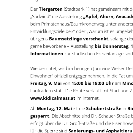
Der
Tiergarten
(Stadtpark 1) hat gemeinsam mit d
„Südwind“ die Ausstellung
„Apfel, Ahorn, Avoca
beim Primatenhaus/Baumkronenweg unter anderem a
Entwicklungsziele bei?“ oder „Warum ist es umgeke
übrigens
Baumsetzlinge verschenkt
, solange de
gerne beworbene – Ausstellung
bis Donnerstag, 17
Informationen
zur städtischen Freizeitanlage sind
Wie berichtet, wird im heurigen Juni eine Welser D
Einwohner“ offiziell entgegennehmen. In die Tat u
Freitag, 9. Mai
von
15:00 bis 18:00 Uhr
am
Mino
Laufrädern statt. Die Route verläuft mit Start und 
www.kidicalmass.at
im Internet.
Ab
Montag, 12. Mai
ist die
Schubertstraße
in
Ri
gesperrt
. Die Abschnitte sind Dr.-Schauer-Straße
erfolgt über die Dr. Groß-Straße und die Eisenhow
für die Sperre sind
Sanierungs- und Asphaltier