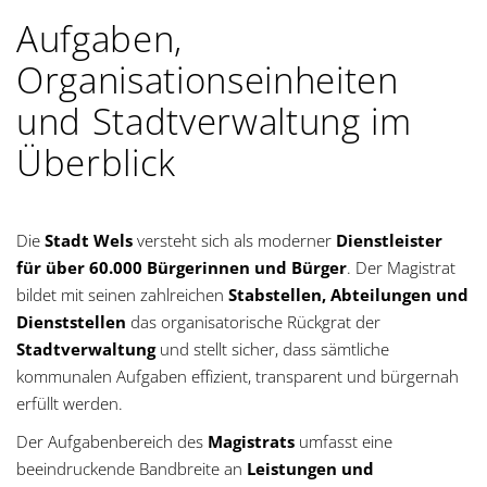
g
Aufgaben,
a
Organisationseinheiten
und Stadtverwaltung im
t
Überblick
i
o
Die
Stadt Wels
versteht sich als moderner
Dienstleister
n
für über 60.000 Bürgerinnen und Bürger
. Der Magistrat
bildet mit seinen zahlreichen
Stabstellen, Abteilungen und
Dienststellen
das organisatorische Rückgrat der
Stadtverwaltung
und stellt sicher, dass sämtliche
kommunalen Aufgaben effizient, transparent und bürgernah
erfüllt werden.
Der Aufgabenbereich des
Magistrats
umfasst eine
beeindruckende Bandbreite an
Leistungen und