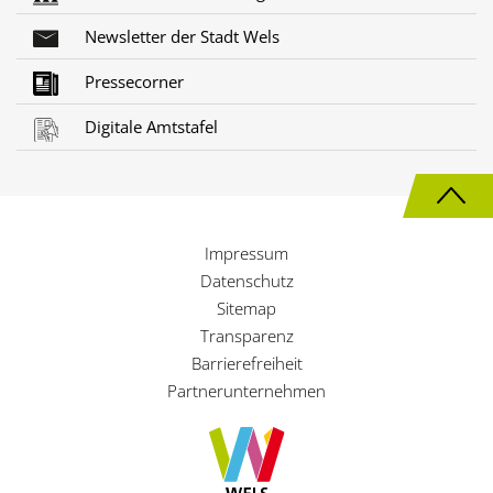
Newsletter der Stadt Wels
Pressecorner
Digitale Amtstafel
N
a
Impressum
c
Datenschutz
h
Sitemap
Transparenz
o
Barrierefreiheit
b
Partnerunternehmen
e
n